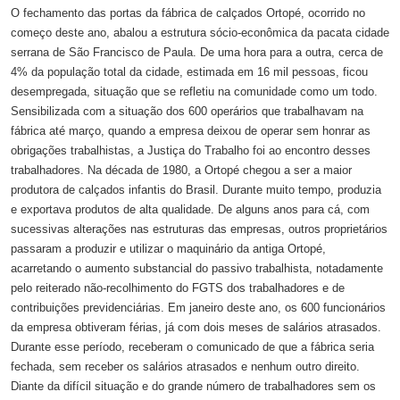
O fechamento das portas da fábrica de calçados Ortopé, ocorrido no
começo deste ano, abalou a estrutura sócio-econômica da pacata cidade
serrana de São Francisco de Paula. De uma hora para a outra, cerca de
4% da população total da cidade, estimada em 16 mil pessoas, ficou
desempregada, situação que se refletiu na comunidade como um todo.
Sensibilizada com a situação dos 600 operários que trabalhavam na
fábrica até março, quando a empresa deixou de operar sem honrar as
obrigações trabalhistas, a Justiça do Trabalho foi ao encontro desses
trabalhadores. Na década de 1980, a Ortopé chegou a ser a maior
produtora de calçados infantis do Brasil. Durante muito tempo, produzia
e exportava produtos de alta qualidade. De alguns anos para cá, com
sucessivas alterações nas estruturas das empresas, outros proprietários
passaram a produzir e utilizar o maquinário da antiga Ortopé,
acarretando o aumento substancial do passivo trabalhista, notadamente
pelo reiterado não-recolhimento do FGTS dos trabalhadores e de
contribuições previdenciárias. Em janeiro deste ano, os 600 funcionários
da empresa obtiveram férias, já com dois meses de salários atrasados.
Durante esse período, receberam o comunicado de que a fábrica seria
fechada, sem receber os salários atrasados e nenhum outro direito.
Diante da difícil situação e do grande número de trabalhadores sem os