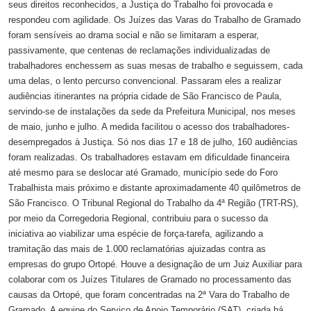
seus direitos reconhecidos, a Justiça do Trabalho foi provocada e
respondeu com agilidade. Os Juízes das Varas do Trabalho de Gramado
foram sensíveis ao drama social e não se limitaram a esperar,
passivamente, que centenas de reclamações individualizadas de
trabalhadores enchessem as suas mesas de trabalho e seguissem, cada
uma delas, o lento percurso convencional. Passaram eles a realizar
audiências itinerantes na própria cidade de São Francisco de Paula,
servindo-se de instalações da sede da Prefeitura Municipal, nos meses
de maio, junho e julho. A medida facilitou o acesso dos trabalhadores-
desempregados à Justiça. Só nos dias 17 e 18 de julho, 160 audiências
foram realizadas. Os trabalhadores estavam em dificuldade financeira
até mesmo para se deslocar até Gramado, município sede do Foro
Trabalhista mais próximo e distante aproximadamente 40 quilômetros de
São Francisco. O Tribunal Regional do Trabalho da 4ª Região (TRT-RS),
por meio da Corregedoria Regional, contribuiu para o sucesso da
iniciativa ao viabilizar uma espécie de força-tarefa, agilizando a
tramitação das mais de 1.000 reclamatórias ajuizadas contra as
empresas do grupo Ortopé. Houve a designação de um Juiz Auxiliar para
colaborar com os Juízes Titulares de Gramado no processamento das
causas da Ortopé, que foram concentradas na 2ª Vara do Trabalho de
Gramado. A equipe do Serviço de Apoio Temporário (SAT), criada há