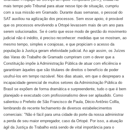
mais tempo pelo Tribunal para atuar nesse tipo de situação, cumpriu
com a sua missão em Gramado. Durante duas semanas, o pessoal do
SAT auxiliou na agilização dos processos. Sem esse apoio, é provável
que os processos envolvendo a Ortopé levassem mais de um ano para
serem solucionados. Se é certo que esse modo de gestão do movimento
judicial não é inédito, é preciso reconhecer: medidas que se mostram, ao
mesmo tempo, simples e corajosas, e que propiciam o acesso da
população à Justiça geram efetividade judicial. Ao agir assim, os Juízes
das Varas do Trabalho de Gramado cumpriram com o dever que a
Constituição impõe à Administração Pública de atuar com eficiência e
garantiram àqueles que são titulares de direitos o benefício de poder
usufruí-los em tempo razoável. Nos dias atuais, em que o despreparo a
incapacidade gerencial de muitos setores da Administração Pública do
Brasil se expõem de forma dramática e surpreendente, tudo o que é bem
planejado e executado com profissionalismo deve ser aplaudido. Como
salientou o Prefeito de São Francisco de Paula, Décio Antônio Collla,
lembrando do recente fechamento de diversos estabelecimentos
comerciais: "Não é fácil para uma cidade do porte da nossa administrar
a perda de seu maior empregador, caso da Ortopé. Por isso, a atuação
ágil da Justiça do Trabalho está sendo de vital importância para o