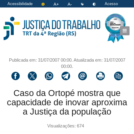
Acessibilidade
Acesso
restrito
|
Login
Publicada em: 31/07/2007 00:00. Atualizada em: 31/07/2007
00:00.
Compartilhar via facebook
Compartilhar via twitter
Compartilhar via whatsapp
Compartilhar via telegram
Compartilhar via email
Imprimir a página 
Copiar li
Caso da Ortopé mostra que
capacidade de inovar aproxima
a Justiça da população
Visualizações: 674