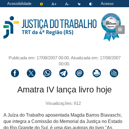
Acessibilidade
Acesso
restrito
|
Login
Publicada em: 17/08/2007 00:00. Atualizada em: 17/08/2007
00:00.
Compartilhar via facebook
Compartilhar via twitter
Compartilhar via whatsapp
Compartilhar via telegram
Compartilhar via email
Imprimir a página 
Copiar li
Amatra IV lança livro hoje
Visualizações: 612
A Juíza do Trabalho aposentada Magda Barros Biavaschi,
que integra a Comissão do Memorial da Justiça no Estado
do Rio Grande do Sul, é uma das autoras do livro "As