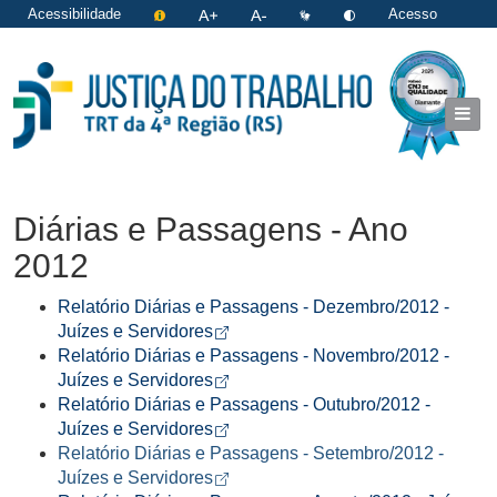
Acessibilidade
Acesso
restrito
|
Login
Diárias e Passagens - Ano
2012
Relatório Diárias e Passagens - Dezembro/2012 -
Arquivo tipo pdf de 78KB
Abre em nova aba
Juízes e Servidores
Relatório Diárias e Passagens - Novembro/2012 -
Arquivo tipo pdf de 99KB
Abre em nova aba
Juízes e Servidores
Relatório Diárias e Passagens - Outubro/2012 -
Arquivo tipo pdf de 155,4KB
Abre em nova aba
Juízes e Servidores
Relatório Diárias e Passagens - Setembro/2012 -
Arquivo tipo pdf de 147,1KB
Abre em nova aba
Juízes e Servidores