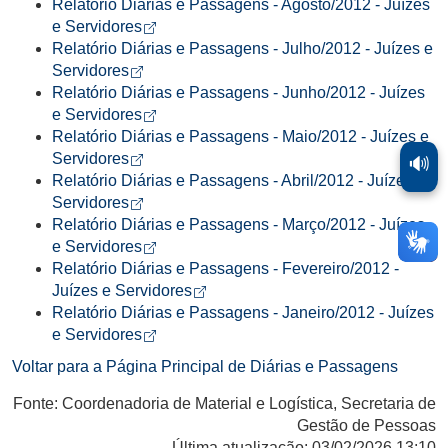
Relatório Diárias e Passagens - Agosto/2012 - Juízes
Arquivo tipo pdf de 98,7KB
Abre em nova aba
e Servidores
Relatório Diárias e Passagens - Julho/2012 - Juízes e
Arquivo tipo pdf de 112,9KB
Abre em nova aba
Servidores
Relatório Diárias e Passagens - Junho/2012 - Juízes
Arquivo tipo pdf de 145,9KB
Abre em nova aba
e Servidores
Relatório Diárias e Passagens - Maio/2012 - Juízes e
Arquivo tipo pdf de 183,6KB
Abre em nova aba
Servidores
🔊
Relatório Diárias e Passagens - Abril/2012 - Juízes e
Arquivo tipo pdf de 146KB
Abre em nova aba
Servidores
Relatório Diárias e Passagens - Março/2012 - Juízes
Arquivo tipo pdf de 124,7KB
Abre em nova aba
e Servidores
Relatório Diárias e Passagens - Fevereiro/2012 -
Arquivo tipo pdf de 102,5KB
Abre em nova aba
Juízes e Servidores
Relatório Diárias e Passagens - Janeiro/2012 - Juízes
Arquivo tipo pdf de 95,2KB
Abre em nova aba
e Servidores
Voltar para a Página Principal de Diárias e Passagens
Fonte: Coordenadoria de Material e Logística, Secretaria de
Gestão de Pessoas
Última atualização: 03/02/2026 13:10