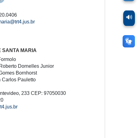
20.0406
🔊
aria@trt4.jus.br
E SANTA MARIA
Formolo
Roberto Dornelles Junior
Gomes Bornhorst
n Carlos Pauletto
ntevideo, 233 CEP: 97050030
20
4.jus.br