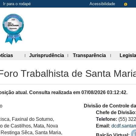
Ir para o rodapé
Acessibilidade
de links)
(abre painel de links)
(abre painel de links)
(abre painel 
tícias
Jurisprudência
Transparência
Legisl
Foro Trabalhista de Santa Mari
sição atual. Consulta realizada em
07/08/2026 03:12:42
.
o
Divisão de Controle d
Chefe de Divisão
isca, Faxinal do Soturno,
Telefone:
(55) 32
úlio de Castilhos, Mata, Nova
Email:
dcdf.santam
Ab
Restinga Sêca, Santa Maria,
Balcão Virtual: