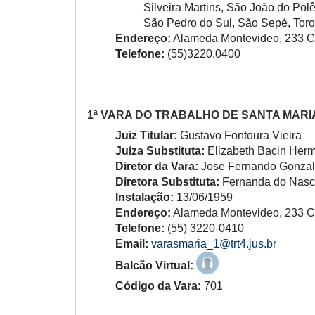
Silveira Martins, São João do Pol
São Pedro do Sul, São Sepé, Toro
Endereço:
Alameda Montevideo, 233 
Telefone:
(55)3220.0400
1ª VARA DO TRABALHO DE SANTA MARI
Juiz Titular:
Gustavo Fontoura Vieira
Juíza Substituta:
Elizabeth Bacin Her
Diretor da Vara:
Jose Fernando Gonzal
Diretora Substituta:
Fernanda do Nasci
Instalação:
13/06/1959
Endereço:
Alameda Montevideo, 233 
Telefone:
(55) 3220-0410
Email:
varasmaria_1@trt4.jus.br
Balcão Virtual:
Código da Vara:
701