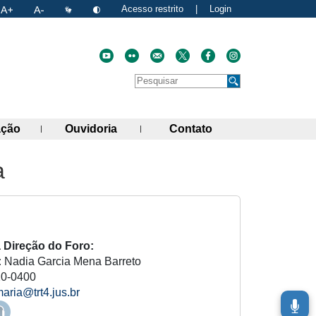
Acesso restrito
|
Login
Faça uma pesquisa no site
Pesquisar
de links)
(abre painel de links)
(abre painel de links)
(abre painel de link
ação
Ouvidoria
Contato
a
a Direção do Foro:
:
Nadia Garcia Mena Barreto
20-0400
aria@trt4.jus.br
re Balcão Virtual em nova aba