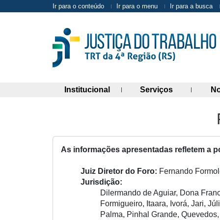
Ir para o conteúdo
Ir para o menu
Ir para a busca
(abre painel de links)
(abre painel 
Institucional
Serviços
No
As informações apresentadas refletem a po
Juiz Diretor do Foro:
Fernando Formol
Jurisdição:
Dilermando de Aguiar, Dona Franc
Formigueiro, Itaara, Ivorá, Jari, J
Palma, Pinhal Grande, Quevedos, 