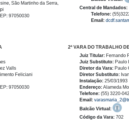
êsine, São Martinho da Serra,
Central de Mandados:
pi
Telefone:
(55)322
CEP: 97050030
Email:
dcdf.santam
A
2ª VARA DO TRABALHO D
Juiz Titular:
Fernando 
mes
Juiz Substituto:
Paulo 
ez Valls
Diretor da Vara:
Paulo 
mento Feliciani
Diretor Substituto:
Iva
Instalação:
25/03/1993
CEP: 97050030
Endereço:
Alameda Mo
Telefone:
(55) 3220-04
Email:
varasmaria_2@trt
Balcão Virtual:
Código da Vara:
702