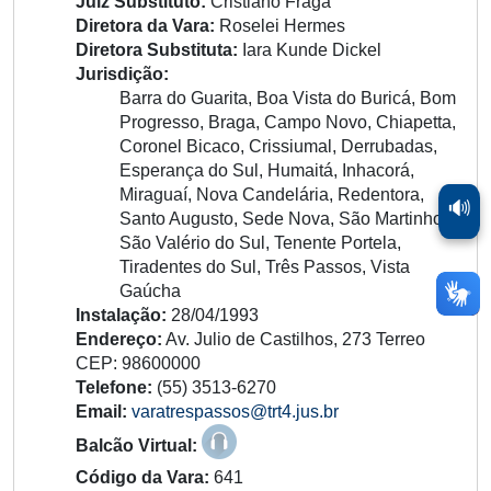
Juiz Substituto:
Cristiano Fraga
Diretora da Vara:
Roselei Hermes
Diretora Substituta:
Iara Kunde Dickel
Jurisdição:
Barra do Guarita, Boa Vista do Buricá, Bom
Progresso, Braga, Campo Novo, Chiapetta,
Coronel Bicaco, Crissiumal, Derrubadas,
Esperança do Sul, Humaitá, Inhacorá,
Miraguaí, Nova Candelária, Redentora,
🔊
Santo Augusto, Sede Nova, São Martinho,
São Valério do Sul, Tenente Portela,
Tiradentes do Sul, Três Passos, Vista
Gaúcha
Instalação:
28/04/1993
Endereço:
Av. Julio de Castilhos, 273 Terreo
CEP: 98600000
Telefone:
(55) 3513-6270
Email:
varatrespassos@trt4.jus.br
Balcão Virtual:
Código da Vara:
641