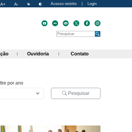
Acesso restrito
|
Login
Faça uma pesquisa no site
Pesquisar
de links)
(abre painel de links)
(abre painel de links)
(abre painel de link
ação
Ouvidoria
Contato
ltre por ano
Pesquisar