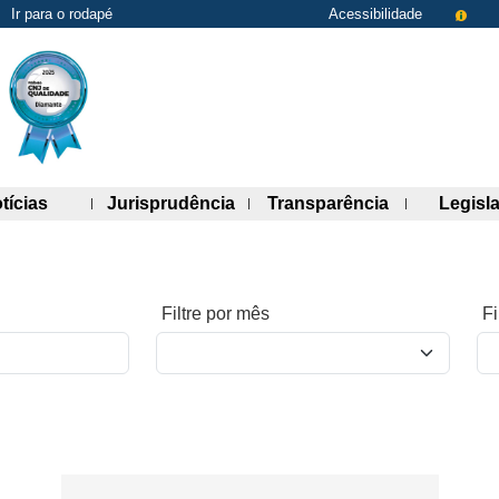
Ir para o rodapé
Acessibilidade
de links)
(abre painel de links)
(abre painel de links)
(abre painel 
tícias
Jurisprudência
Transparência
Legisl
Filtre por mês
Fi