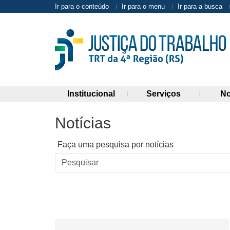
Ir para o conteúdo
Ir para o menu
Ir para a busca
(abre painel de links)
(abre painel 
Institucional
Serviços
No
Notícias
Faça uma pesquisa por notícias