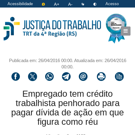
Acessibilidade
Acesso
restrito
|
Login
Publicada em: 26/04/2016 00:00. Atualizada em: 26/04/2016
00:00.
Compartilhar via facebook
Compartilhar via twitter
Compartilhar via whatsapp
Compartilhar via telegram
Compartilhar via email
Imprimir a página 
Copiar li
Empregado tem crédito
trabalhista penhorado para
pagar dívida de ação em que
figura como réu