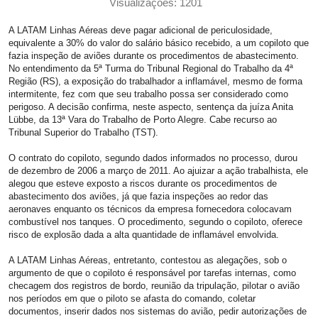
Visualizações: 1201
A LATAM Linhas Aéreas deve pagar adicional de periculosidade,
equivalente a 30% do valor do salário básico recebido, a um copiloto que
fazia inspeção de aviões durante os procedimentos de abastecimento.
No entendimento da 5ª Turma do Tribunal Regional do Trabalho da 4ª
Região (RS), a exposição do trabalhador a inflamável, mesmo de forma
intermitente, fez com que seu trabalho possa ser considerado como
perigoso. A decisão confirma, neste aspecto, sentença da juíza Anita
Lübbe, da 13ª Vara do Trabalho de Porto Alegre. Cabe recurso ao
Tribunal Superior do Trabalho (TST).
O contrato do copiloto, segundo dados informados no processo, durou
de dezembro de 2006 a março de 2011. Ao ajuizar a ação trabalhista, ele
alegou que esteve exposto a riscos durante os procedimentos de
abastecimento dos aviões, já que fazia inspeções ao redor das
aeronaves enquanto os técnicos da empresa fornecedora colocavam
combustível nos tanques. O procedimento, segundo o copiloto, oferece
risco de explosão dada a alta quantidade de inflamável envolvida.
A LATAM Linhas Aéreas, entretanto, contestou as alegações, sob o
argumento de que o copiloto é responsável por tarefas internas, como
checagem dos registros de bordo, reunião da tripulação, pilotar o avião
nos períodos em que o piloto se afasta do comando, coletar
documentos, inserir dados nos sistemas do avião, pedir autorizações de