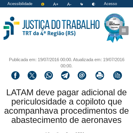
Acessibilidade
Acesso
restrito
|
Login
Publicada em: 19/07/2016 00:00. Atualizada em: 19/07/2016
00:00.
Compartilhar via facebook
Compartilhar via twitter
Compartilhar via whatsapp
Compartilhar via telegram
Compartilhar via email
Imprimir a página 
Copiar li
LATAM deve pagar adicional de
periculosidade a copiloto que
acompanhava procedimentos de
abastecimento de aeronaves