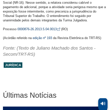
Social (NR-16). Nesse sentido, a relatora considerou cabível o
pagamento de adicional, porque a atividade seria perigosa mesmo que a
exposição fosse intermitente, como preconiza a jurisprudência do
Tribunal Superior do Trabalho. O entendimento foi seguido por
unanimidade pelos demais integrantes da Turma Julgadora.
Abre em nova aba
Processo
0000876-26.2013.5.04.0013
(RO)
(Acórdão referido na
edição nº 193
da Revista Eletrônica do TRT-RS)
Fonte: (Texto de Juliano Machado dos Santos -
Secom/TRT-RS)
JURÍDICA
Últimas Notícias
🔊