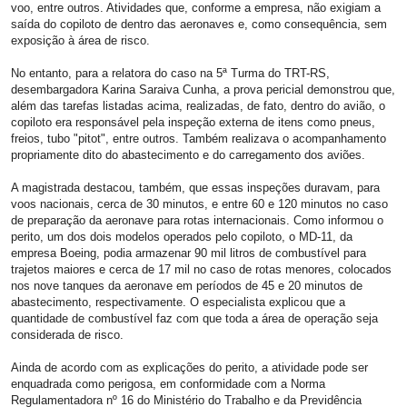
voo, entre outros. Atividades que, conforme a empresa, não exigiam a
saída do copiloto de dentro das aeronaves e, como consequência, sem
exposição à área de risco.
No entanto, para a relatora do caso na 5ª Turma do TRT-RS,
desembargadora Karina Saraiva Cunha, a prova pericial demonstrou que,
além das tarefas listadas acima, realizadas, de fato, dentro do avião, o
copiloto era responsável pela inspeção externa de itens como pneus,
freios, tubo "pitot", entre outros. Também realizava o acompanhamento
propriamente dito do abastecimento e do carregamento dos aviões.
A magistrada destacou, também, que essas inspeções duravam, para
voos nacionais, cerca de 30 minutos, e entre 60 e 120 minutos no caso
de preparação da aeronave para rotas internacionais. Como informou o
perito, um dos dois modelos operados pelo copiloto, o MD-11, da
empresa Boeing, podia armazenar 90 mil litros de combustível para
trajetos maiores e cerca de 17 mil no caso de rotas menores, colocados
nos nove tanques da aeronave em períodos de 45 e 20 minutos de
abastecimento, respectivamente. O especialista explicou que a
quantidade de combustível faz com que toda a área de operação seja
considerada de risco.
Ainda de acordo com as explicações do perito, a atividade pode ser
enquadrada como perigosa, em conformidade com a Norma
Regulamentadora nº 16 do Ministério do Trabalho e da Previdência