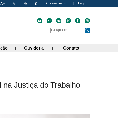
Acesso restrito
|
Login
Faça uma pesquisa no site
Pesquisar
de links)
(abre painel de links)
(abre painel de links)
(abre painel de link
ação
Ouvidoria
Contato
atual
nk para a área de transferência
 na Justiça do Trabalho