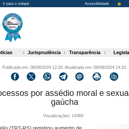
Ir para o rodapé
Acessibilidade
de links)
(abre painel de links)
(abre painel de links)
(abre painel 
tícias
Jurisprudência
Transparência
Legisl
Publicada em: 06/08/2024 12:20. Atualizada em: 06/08/2024 14:10.
Compartilhar via facebook
Compartilhar via twitter
Compartilhar via whatsapp
Compartilhar via telegram
Compartilhar via email
Imprimir a página 
Copiar li
essos por assédio moral e sexual
gaúcha
Visualizações: 14369
gião (TRT-RS) registrou aumento de