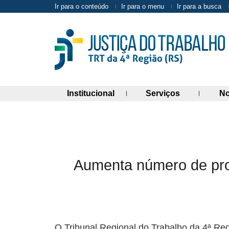
Ir para o conteúdo
Ir para o menu
Ir para a busca
(abre painel de links)
(abre painel 
Institucional
Serviços
No
Aumenta número de proc
O Tribunal Regional do Trabalho da 4ª Re