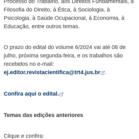
Processo do Trabalho, aos Direitos Fundamentais, à
Filosofia do Direito, à Ética, à Sociologia, à
Psicologia, à Saúde Ocupacional, à Economia, à
Educação, entre outros temas.
O prazo do edital do volume 6/2024 vai até 08 de
julho, próxima segunda-feira, e os trabalhos são
recebidos no e-mail:
Abre em nov
ej.editor.revistacientifica@trt4.jus.br
.
Abre em nova aba
Confira aqui o edital.
Temas das edições anteriores
Clique e confira: