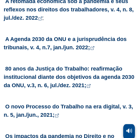
A retomada econômica sob a pandemia e seus
reflexos nos direitos dos trabalhadores, v. 4, n. 8,
Abre em nova aba
jul./dez. 2022
;
A Agenda 2030 da ONU e a jurisprudência dos
Abre em nova a
tribunais, v. 4, n.7, jan./jun. 2022;
80 anos da Justiça do Trabalho: reafirmação
institucional diante dos objetivos da agenda 2030
Abre em nova aba
da ONU, v.3, n. 6, jul./dez. 2021;
O novo Processo do Trabalho na era digital, v. 3,
Abre em nova aba
n. 5, jan./jun., 2021;
🔊
Os impactos da pandemia no Direito e no