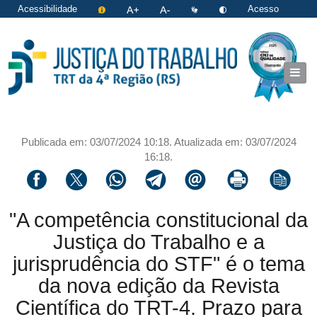
Acessibilidade
Acesso
restrito
|
Login
Publicada em: 03/07/2024 10:18. Atualizada em: 03/07/2024
16:18.
Compartilhar via facebook
Compartilhar via twitter
Compartilhar via whatsapp
Compartilhar via telegram
Compartilhar via email
Imprimir a página 
Copiar li
"A competência constitucional da
Justiça do Trabalho e a
jurisprudência do STF" é o tema
da nova edição da Revista
Científica do TRT-4. Prazo para