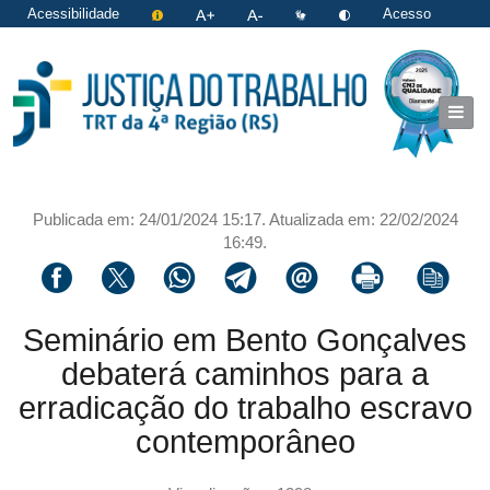
Acessibilidade
Acesso
restrito
|
Login
Publicada em: 24/01/2024 15:17. Atualizada em: 22/02/2024
16:49.
Compartilhar via facebook
Compartilhar via twitter
Compartilhar via whatsapp
Compartilhar via telegram
Compartilhar via email
Imprimir a página 
Copiar li
Seminário em Bento Gonçalves
debaterá caminhos para a
erradicação do trabalho escravo
contemporâneo