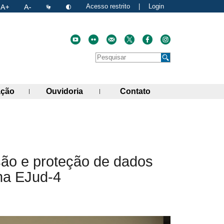
Acesso restrito
|
Login
Faça uma pesquisa no site
Pesquisar
de links)
(abre painel de links)
(abre painel de links)
(abre painel de link
ação
Ouvidoria
Contato
atual
nk para a área de transferência
são e proteção de dados
 na EJud-4