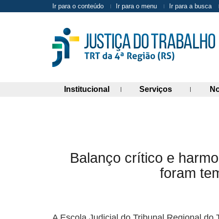
Ir para o conteúdo
Ir para o menu
Ir para a busca
(abre painel de links)
(abre painel 
Institucional
Serviços
No
Balanço crítico e harm
foram tem
A Escola Judicial do Tribunal Regional do