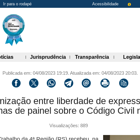
Ir para o rodapé
Acessibilidade
de links)
(abre painel de links)
(abre painel de links)
(abre painel 
tícias
Jurisprudência
Transparência
Legisl
Publicada em: 04/08/2023 19:19. Atualizada em: 04/08/2023 20:03.
Compartilhar via facebook
Compartilhar via twitter
Compartilhar via whatsapp
Compartilhar via telegram
Compartilhar via email
Imprimir a página 
Copiar li
onização entre liberdade de expres
as de painel sobre o Código Civil
Visualizações: 889
 Trabalho da 4ª Região (RS) recebeu, na