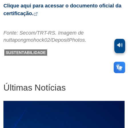
Clique aqui para acessar o documento oficial da
Arquivo tipo pdf de 1,7MB
Abre em nova aba
certificação.
Fonte: Secom/TRT-RS. Imagem de
nuttapongmohock02/DepositPhotos.
🔊
SUSTENTABILIDADE
Últimas Notícias