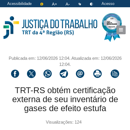
Acessibilidade
Acesso
restrito
|
Login
Publicada em: 12/06/2026 12:04. Atualizada em: 12/06/2026
12:04.
Compartilhar via facebook
Compartilhar via twitter
Compartilhar via whatsapp
Compartilhar via telegram
Compartilhar via email
Imprimir a página 
Copiar li
TRT-RS obtém certificação
externa de seu inventário de
gases de efeito estufa
Visualizações: 124