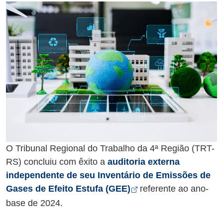
O Tribunal Regional do Trabalho da 4ª Região (TRT-
RS) concluiu com êxito a
auditoria externa
independente de seu Inventário de Emissões de
Arquivo tipo pdf de 
Abre em nova aba
Gases de Efeito Estufa (GEE)
referente ao ano-
base de 2024.