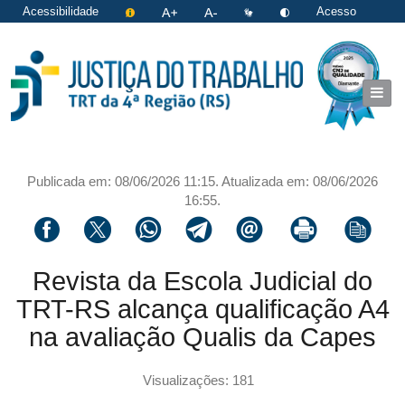
Acessibilidade
Acesso
restrito
|
Login
Publicada em: 08/06/2026 11:15. Atualizada em: 08/06/2026
16:55.
Compartilhar via facebook
Compartilhar via twitter
Compartilhar via whatsapp
Compartilhar via telegram
Compartilhar via email
Imprimir a página 
Copiar li
Revista da Escola Judicial do
TRT-RS alcança qualificação A4
na avaliação Qualis da Capes
Visualizações: 181