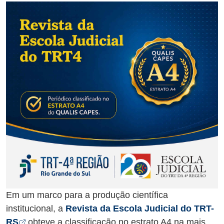
Em um marco para a produção científica
institucional, a
Revista da Escola Judicial do TRT-
Abre em nova aba
RS
obteve a classificação no estrato A4 na mais