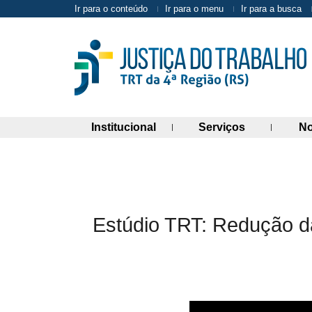
Ir para o conteúdo
Ir para o menu
Ir para a busca
(abre painel de links)
(abre painel 
Institucional
Serviços
No
Estúdio TRT: Redução da