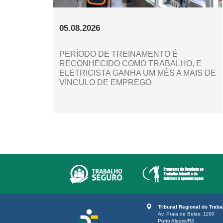
05.08.2026
PERÍODO DE TREINAMENTO É
RECONHECIDO COMO TRABALHO, E
ELETRICISTA GANHA UM MÊS A MAIS DE
VÍNCULO DE EMPREGO
Tribunal Regional do Trab
Av. Praia de Belas, 1100
Porto Alegre/RS