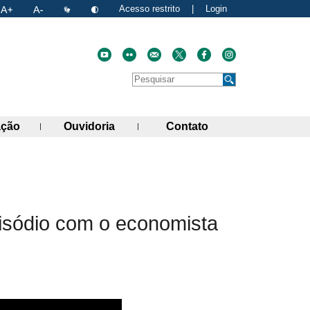
Acesso restrito
|
Login
Faça uma pesquisa no site
Pesquisar
de links)
(abre painel de links)
(abre painel de links)
(abre painel de link
ação
Ouvidoria
Contato
atual
nk para a área de transferência
pisódio com o economista