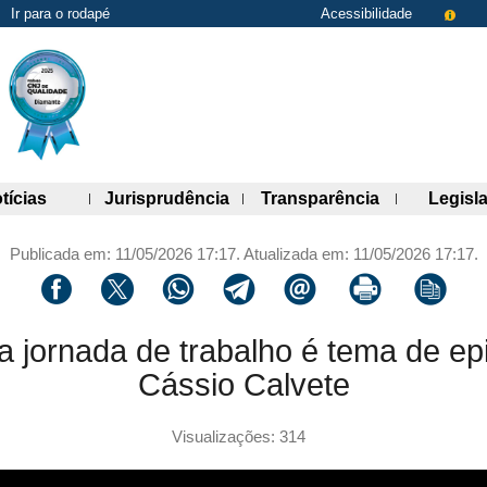
Ir para o rodapé
Acessibilidade
de links)
(abre painel de links)
(abre painel de links)
(abre painel 
tícias
Jurisprudência
Transparência
Legisl
Publicada em: 11/05/2026 17:17. Atualizada em: 11/05/2026 17:17.
Compartilhar via facebook
Compartilhar via twitter
Compartilhar via whatsapp
Compartilhar via telegram
Compartilhar via email
Imprimir a página 
Copiar li
 jornada de trabalho é tema de e
Cássio Calvete
Visualizações: 314