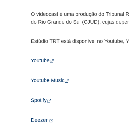
O videocast é uma produção do Tribunal R
do Rio Grande do Sul (CJUD), cujas depe
Estúdio TRT está disponível no Youtube, Y
Abre em nova aba
Youtube
Abre em nova aba
Youtube Music
Abre em nova aba
Spotify
Abre em nova aba
Deezer