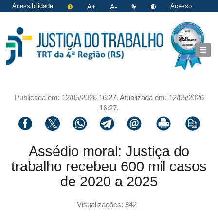
Acessibilidade
Acesso
restrito
|
Login
Publicada em: 12/05/2026 16:27. Atualizada em: 12/05/2026
16:27.
Compartilhar via facebook
Compartilhar via twitter
Compartilhar via whatsapp
Compartilhar via telegram
Compartilhar via email
Imprimir a página 
Copiar li
Assédio moral: Justiça do
trabalho recebeu 600 mil casos
de 2020 a 2025
Visualizações: 842