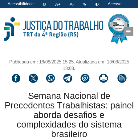
Acessibilidade
Acesso
restrito
|
Login
Publicada em: 18/08/2025 15:25. Atualizada em: 18/08/2025
18:08.
Compartilhar via facebook
Compartilhar via twitter
Compartilhar via whatsapp
Compartilhar via telegram
Compartilhar via email
Imprimir a página 
Copiar li
Semana Nacional de
Precedentes Trabalhistas: painel
aborda desafios e
complexidades do sistema
brasileiro