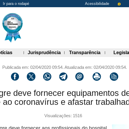
Ir para o rodapé
Acessibilidade
de links)
(abre painel de links)
(abre painel de links)
(abre painel 
tícias
Jurisprudência
Transparência
Legisl
Publicada em: 02/04/2020 09:54. Atualizada em: 02/04/2020 09:54.
Compartilhar via facebook
Compartilhar via twitter
Compartilhar via whatsapp
Compartilhar via telegram
Compartilhar via email
Imprimir a página 
Copiar li
gre deve fornecer equipamentos de 
ao coronavírus e afastar trabalhad
Visualizações: 1516
re deve fornecer aos profissionais do hospital