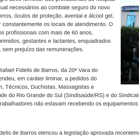
dual necessários ao combate seguro do novo
rros, óculos de proteção, avental e álcool gel,
r constantemente os locais de atendimento. O
os profissionais com mais de 60 anos,
rimidos, gestantes e lactantes, enquadrados
9, sem prejuízo das remunerações.
afael Fidelis de Barros, da 20ª Vara do
endeu, em caráter liminar, a pedidos do
m, Técnicos, Duchistas, Massagistas e
e do Rio Grande do Sul (Sindisaúde/RS) e do Sindica
 trabalhadores não estavam recebendo os equipamentos
Fidelis de Barros elencou a legislação aprovada recentem