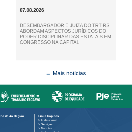
07.08.2026
DESEMBARGADOR E JUÍZA DO TRT-RS
ABORDAM ASPECTOS JURÍDICOS DO
PODER DISCIPLINAR DAS ESTATAIS EM
CONGRESSO NA CAPITAL
Mais notícias
alho da 4a Região
Links Rápidos
>
Institucional
>
Serviços
>
Notícias