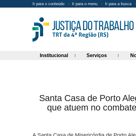
Ir para o conteúdo
Ir para o menu
Ir para a busca
(abre painel de links)
(abre painel 
Institucional
Serviços
No
Santa Casa de Porto Ale
que atuem no combate 
A Santa Casa de Misericórdia de Porto Aleg