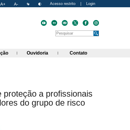
Acesso restrito
|
Login
Faça uma pesquisa no site
Pesquisar
de links)
(abre painel de links)
(abre painel de links)
(abre painel de link
ação
Ouvidoria
Contato
atual
nk para a área de transferência
proteção a profissionais
ores do grupo de risco