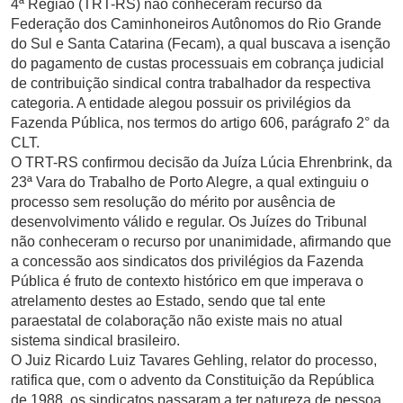
4ª Região (TRT-RS) não conheceram recurso da
Federação dos Caminhoneiros Autônomos do Rio Grande
do Sul e Santa Catarina (Fecam), a qual buscava a isenção
do pagamento de custas processuais em cobrança judicial
de contribuição sindical contra trabalhador da respectiva
categoria. A entidade alegou possuir os privilégios da
Fazenda Pública, nos termos do artigo 606, parágrafo 2° da
CLT.
O TRT-RS confirmou decisão da Juíza Lúcia Ehrenbrink, da
23ª Vara do Trabalho de Porto Alegre, a qual extinguiu o
processo sem resolução do mérito por ausência de
desenvolvimento válido e regular. Os Juízes do Tribunal
não conheceram o recurso por unanimidade, afirmando que
a concessão aos sindicatos dos privilégios da Fazenda
Pública é fruto de contexto histórico em que imperava o
atrelamento destes ao Estado, sendo que tal ente
paraestatal de colaboração não existe mais no atual
sistema sindical brasileiro.
O Juiz Ricardo Luiz Tavares Gehling, relator do processo,
ratifica que, com o advento da Constituição da República
de 1988, os sindicatos passaram a ter natureza de pessoa