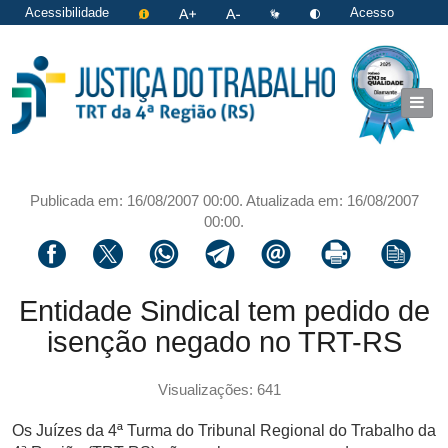
Acessibilidade
Acesso
restrito
|
Login
Publicada em: 16/08/2007 00:00. Atualizada em: 16/08/2007
00:00.
Compartilhar via facebook
Compartilhar via twitter
Compartilhar via whatsapp
Compartilhar via telegram
Compartilhar via email
Imprimir a página 
Copiar li
Entidade Sindical tem pedido de
isenção negado no TRT-RS
Visualizações: 641
Os Juízes da 4ª Turma do Tribunal Regional do Trabalho da