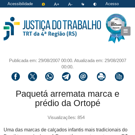
Acessibilidade
Acesso
restrito
|
Login
Publicada em: 29/08/2007 00:00. Atualizada em: 29/08/2007
00:00.
Compartilhar via facebook
Compartilhar via twitter
Compartilhar via whatsapp
Compartilhar via telegram
Compartilhar via email
Imprimir a página 
Copiar li
Paquetá arremata marca e
prédio da Ortopé
Visualizações: 854
Uma das marcas de calçados infantis mais tradicionais do