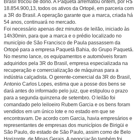
Brasil trocou de dono. A Paquetá arrematou ontem, por R$
18.854.900,13, todos os ativos da Ortopé, em parceria com
a 3R do Brasil. A operação garante que a marca, criada há
54 anos, continuará no mercado.
Foi necessário apenas dez minutos de leilão, iniciado às
14h30min, para que a marca e o prédio localizado no
município de São Francisco de Paula passassem da
Ortopé para a empresa Paquetá Bahia, do Grupo Paquetá.
No mesmo lance, os equipamentos e automóveis foram
adquiridos pela 3R do Brasil, empresa especializada na
recuperação e comercialização de máquinas para a
indústria calçadista. O gerente-comercial da 3R do Brasil,
Antonio Carlos Lopes, estima que a posse dos bens se
dará antes do informado pelo juiz, que estipulou o prazo
para a segunda quinzena de setembro. O leilão foi
comandado pelo leiloeiro Rubem Garcia e os bens foram
vendidos em um único lote e no estado em que se
encontravam. De acordo com Garcia, havia empresários e
representantes de empresas dos municípios de Birigüi e
São Paulo, do estado de São Paulo, assim como de Belo
Horizonte, de Minas Gerais. A negociação também foi