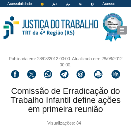
Acessibilidade
Acesso
restrito
|
Login
Publicada em: 28/08/2012 00:00. Atualizada em: 28/08/2012
00:00.
Compartilhar via facebook
Compartilhar via twitter
Compartilhar via whatsapp
Compartilhar via telegram
Compartilhar via email
Imprimir a página 
Copiar li
Comissão de Erradicação do
Trabalho Infantil define ações
em primeira reunião
Visualizações: 84