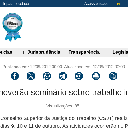
Ir para o rodapé
Acessibilidade
de links)
(abre painel de links)
(abre painel de links)
(abre painel 
tícias
Jurisprudência
Transparência
Legisl
Publicada em: 12/09/2012 00:00. Atualizada em: 12/09/2012 00:00.
Compartilhar via facebook
Compartilhar via twitter
Compartilhar via whatsapp
Compartilhar via telegram
Compartilhar via email
Imprimir a página 
Copiar li
verão seminário sobre trabalho in
Visualizações: 95
Conselho Superior da Justiça do Trabalho (CSJT) realiza
ias 9, 10 e 11 de outubro. As atividades ocorrerão no Pl