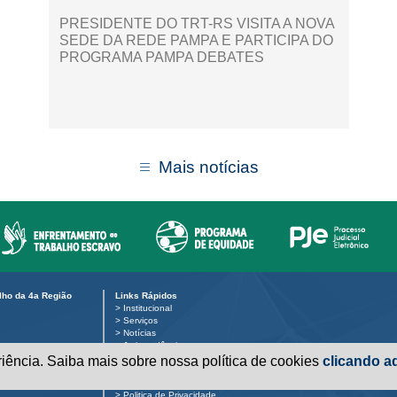
PRESIDENTE DO TRT-RS VISITA A NOVA
SEDE DA REDE PAMPA E PARTICIPA DO
PROGRAMA PAMPA DEBATES
Mais notícias
alho da 4a Região
Links Rápidos
>
Institucional
>
Serviços
>
Notícias
>
Jurisprudência
>
Transparência
eriência. Saiba mais sobre nossa política de cookies
clicando aq
 público:
>
Legislação
>
Ouvidoria
>
Politica de Privacidade