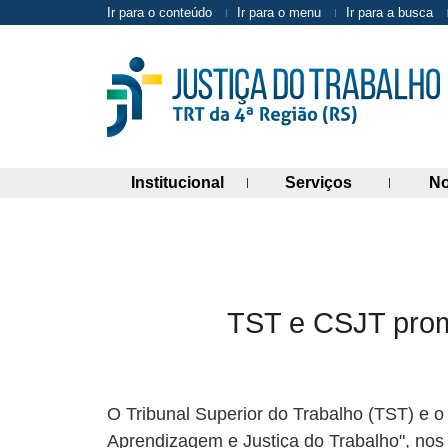
Ir para o conteúdo
Ir para o menu
Ir para a busca
(abre painel de links)
(abre painel 
Institucional
Serviços
No
TST e CSJT promo
O Tribunal Superior do Trabalho (TST) e o 
Aprendizagem e Justiça do Trabalho", nos d