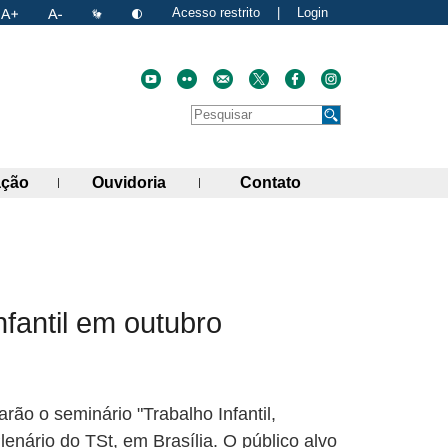
Acesso restrito
|
Login
Faça uma pesquisa no site
Pesquisar
de links)
(abre painel de links)
(abre painel de links)
(abre painel de link
ação
Ouvidoria
Contato
atual
nk para a área de transferência
fantil em outubro
rão o seminário "Trabalho Infantil,
enário do TSt, em Brasília. O público alvo