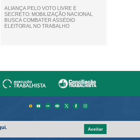
ALIANÇA PELO VOTO LIVRE E
SECRETO: MOBILIZAÇÃO NACIONAL
BUSCA COMBATER ASSÉDIO
ELEITORAL NO TRABALHO
ui.
Aceitar