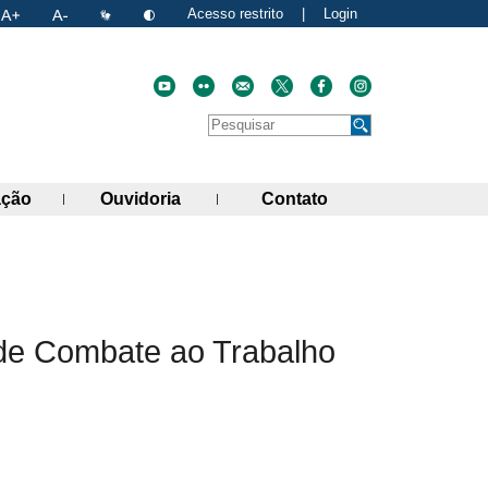
Acesso restrito
|
Login
Faça uma pesquisa no site
Pesquisar
de links)
(abre painel de links)
(abre painel de links)
(abre painel de link
ação
Ouvidoria
Contato
atual
nk para a área de transferência
 de Combate ao Trabalho