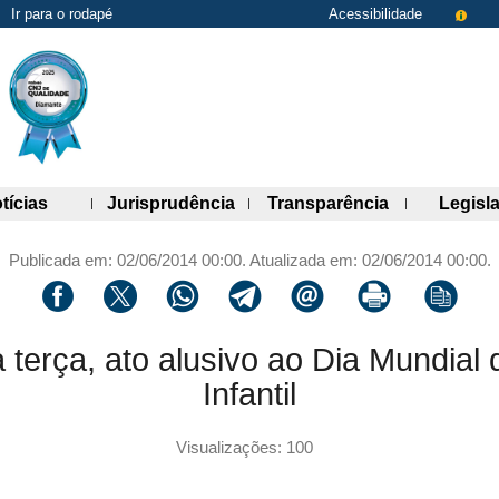
Ir para o rodapé
Acessibilidade
de links)
(abre painel de links)
(abre painel de links)
(abre painel 
tícias
Jurisprudência
Transparência
Legisl
Publicada em: 02/06/2014 00:00. Atualizada em: 02/06/2014 00:00.
Compartilhar via facebook
Compartilhar via twitter
Compartilhar via whatsapp
Compartilhar via telegram
Compartilhar via email
Imprimir a página 
Copiar li
terça, ato alusivo ao Dia Mundial
Infantil
Visualizações: 100