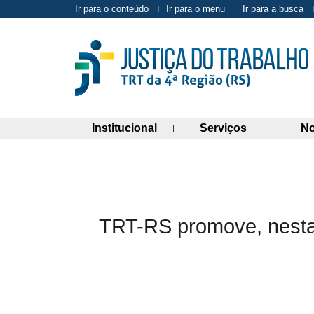
Ir para o conteúdo
Ir para o menu
Ir para a busca
(abre painel de links)
(abre painel 
Institucional
Serviços
No
TRT-RS promove, nesta 