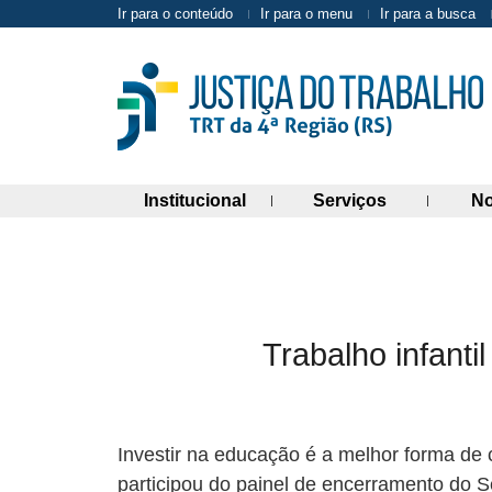
Ir para o conteúdo
Ir para o menu
Ir para a busca
(abre painel de links)
(abre painel 
Institucional
Serviços
No
Trabalho infant
Investir na educação é a melhor forma de 
participou do painel de encerramento do Se