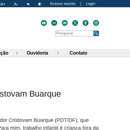
Acesso restrito
|
Login
Faça uma pesquisa no site
Pesquisar
de links)
(abre painel de links)
(abre painel de links)
(abre painel de link
ação
Ouvidoria
Contato
atual
nk para a área de transferência
ristovam Buarque
nador Cristovam Buarque (PDT/DF), que
ra mim, trabalho infantil é criança fora da