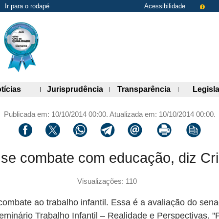
Ir para o rodapé
Acessibilidade
de links)
(abre painel de links)
(abre painel de links)
(abre painel 
tícias
Jurisprudência
Transparência
Legisl
Publicada em: 10/10/2014 00:00. Atualizada em: 10/10/2014 00:00.
Compartilhar via facebook
Compartilhar via twitter
Compartilhar via whatsapp
Compartilhar via telegram
Compartilhar via email
Imprimir a página 
Copiar li
il se combate com educação, diz C
Visualizações: 110
combate ao trabalho infantil. Essa é a avaliação do se
minário Trabalho Infantil – Realidade e Perspectivas. "Pa