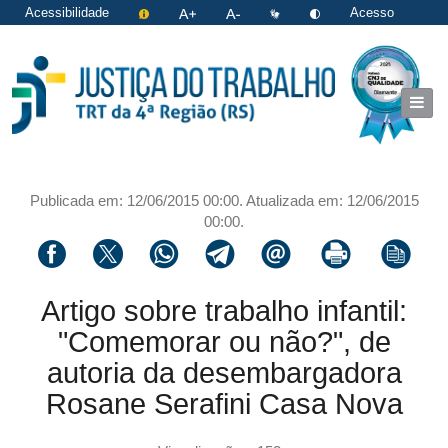
Acessibilidade
Acesso
restrito
|
Login
Publicada em: 12/06/2015 00:00. Atualizada em: 12/06/2015
00:00.
Compartilhar via facebook
Compartilhar via twitter
Compartilhar via whatsapp
Compartilhar via telegram
Compartilhar via email
Imprimir a página 
Copiar li
Artigo sobre trabalho infantil:
"Comemorar ou não?", de
autoria da desembargadora
Rosane Serafini Casa Nova