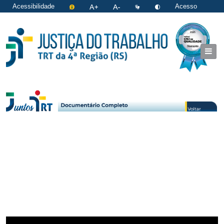
Acessibilidade
Acesso
restrito
|
Login