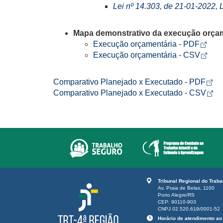
Lei nº 14.303, de 21-01-2022,
Mapa demonstrativo da execução orçame
Arquiv
Abre
Execução orçamentária - PDF
Arquiv
Abre
Execução orçamentária - CSV
Arqu
Ab
Comparativo Planejado x Executado - PDF
Arqu
Ab
Comparativo Planejado x Executado - CSV
Tribunal Regional do Trab
Av. Praia de Belas, 1100
Porto Alegre/RS
CEP: 90110-903
CNPJ 02.520.619/0001-52
Horário de atendimento ao