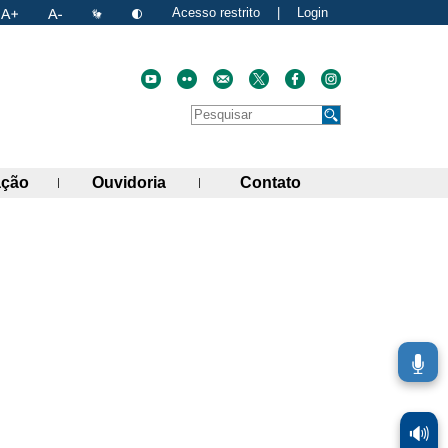
Acesso restrito
|
Login
Faça uma pesquisa no site
Pesquisar
de links)
(abre painel de links)
(abre painel de links)
(abre painel de link
ação
Ouvidoria
Contato
🔊