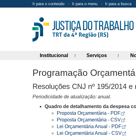
Ir para o conteúdo
Ir para o menu
Ir para a busca
(abre painel de links)
(abre painel 
Institucional
Serviços
No
Programação Orçamentári
Resoluções CNJ nº 195/2014 e 
Periodicidade de atualização: anual.
Quadro de detalhamento da despesa com
Arquivo
Abre
Proposta Orçamentária - PDF
Arquiv
Abre
Proposta Orçamentária - CSV
Arquiv
Abre
Lei Orçamentária Anual - PDF
Arquiv
Abre
Lei Orçamentária Anual - CSV