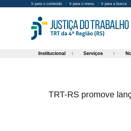
Ir para o conteúdo
Ir para o menu
Ir para a busca
(abre painel de links)
(abre painel 
Institucional
Serviços
No
TRT-RS promove lança