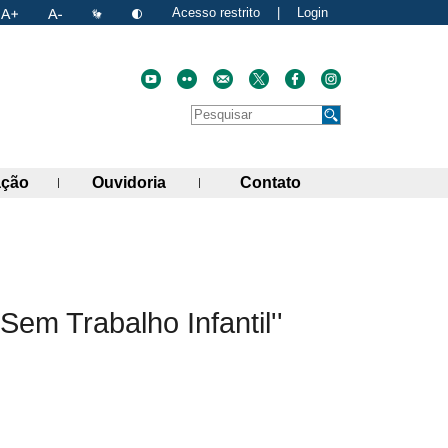
Acesso restrito
|
Login
Faça uma pesquisa no site
Pesquisar
de links)
(abre painel de links)
(abre painel de links)
(abre painel de link
ação
Ouvidoria
Contato
atual
nk para a área de transferência
m Trabalho Infantil''