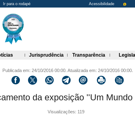
Ir para o rodapé
Acessibilidade
de links)
(abre painel de links)
(abre painel de links)
(abre painel 
tícias
Jurisprudência
Transparência
Legisl
Publicada em: 24/10/2016 00:00. Atualizada em: 24/10/2016 00:00.
Compartilhar via facebook
Compartilhar via twitter
Compartilhar via whatsapp
Compartilhar via telegram
Compartilhar via email
Imprimir a página 
Copiar li
mento da exposição ''Um Mundo Se
Visualizações: 119