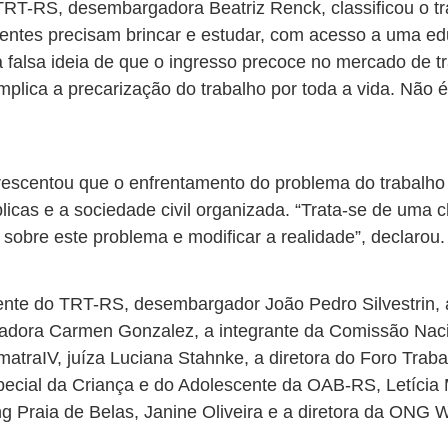
RT-RS, desembargadora Beatriz Renck, classificou o tra
centes precisam brincar e estudar, com acesso a uma e
 a falsa ideia de que o ingresso precoce no mercado de 
l implica a precarização do trabalho por toda a vida. Nã
rescentou que o enfrentamento do problema do trabalho i
úblicas e a sociedade civil organizada. “Trata-se de uma
 sobre este problema e modificar a realidade”, declarou
ente do TRT-RS, desembargador João Pedro Silvestrin,
ora Carmen Gonzalez, a integrante da Comissão Nacion
atraIV, juíza Luciana Stahnke, a diretora do Foro Traba
pecial da Criança e do Adolescente da OAB-RS, Letícia 
g Praia de Belas, Janine Oliveira e a diretora da ONG Wi