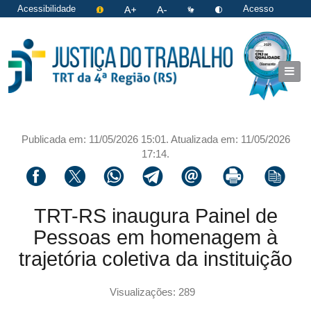
Acessibilidade
Acesso
restrito
|
Login
Publicada em: 11/05/2026 15:01. Atualizada em: 11/05/2026
17:14.
Compartilhar via facebook
Compartilhar via twitter
Compartilhar via whatsapp
Compartilhar via telegram
Compartilhar via email
Imprimir a página 
Copiar li
TRT-RS inaugura Painel de
Pessoas em homenagem à
trajetória coletiva da instituição
Visualizações: 289