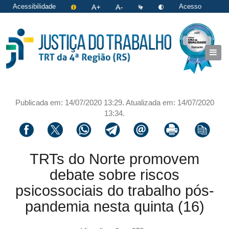
Acessibilidade
Acesso
restrito
|
Login
Publicada em: 14/07/2020 13:29. Atualizada em: 14/07/2020
13:34.
Compartilhar via facebook
Compartilhar via twitter
Compartilhar via whatsapp
Compartilhar via telegram
Compartilhar via email
Imprimir a página 
Copiar li
TRTs do Norte promovem
debate sobre riscos
psicossociais do trabalho pós-
pandemia nesta quinta (16)