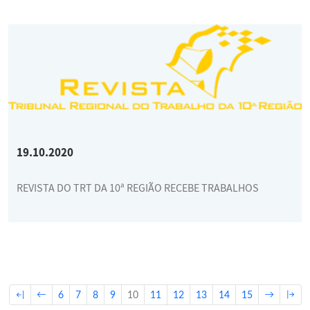
19.10.2020
REVISTA DO TRT DA 10ª REGIÃO RECEBE TRABALHOS
6
7
8
9
10
11
12
13
14
15