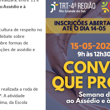
 Assédio e à
cultura de respeito no
 debate sobre
obre formas de
ções de assédio e
 realizada a roda de
”
. A atividade
ima, da Escola
Abre em nova aba