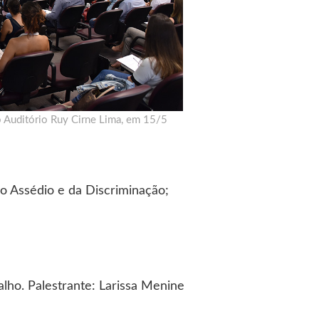
no Auditório Ruy Cirne Lima, em 15/5
o Assédio e da Discriminação;
lho. Palestrante: Larissa Menine