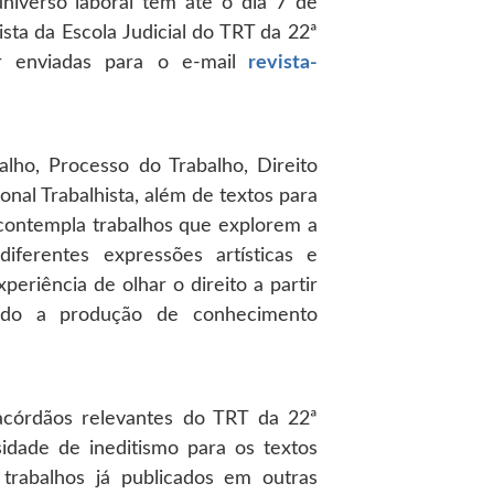
niverso laboral têm até o dia 7 de
ista da Escola Judicial do TRT da 22ª
 enviadas para o e-
mail
revista-
lho, Processo do Trabalho, Direito
onal Trabalhista, além de textos para
o contempla trabalhos que explorem a
iferentes expressões artísticas e
xperiência de olhar o direito a partir
ando a produção de conhecimento
acórdãos relevantes do TRT da 22ª
idade de ineditismo para os textos
trabalhos já publicados em outras