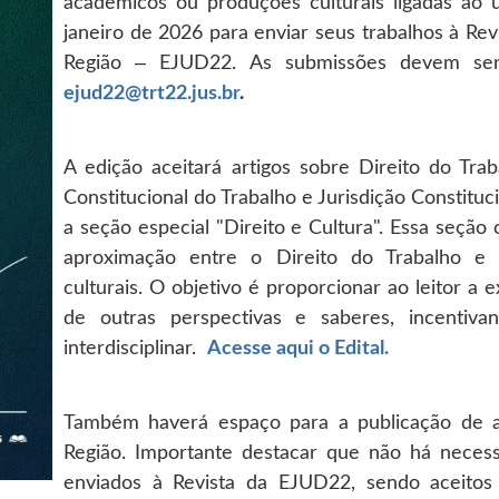
acadêmicos ou produções culturais ligadas ao u
janeiro de 2026 para enviar seus trabalhos à Rev
Região – EJUD22. As submissões devem ser
ejud22@trt22.jus.br
.
A edição aceitará artigos
sobre Direito do Traba
Constitucional do Trabalho e Jurisdição Constituci
a seção especial "Direito e Cultura". Essa seçã
aproximação entre o Direito do Trabalho e d
culturais. O objetivo é proporcionar ao leitor a e
de outras perspectivas e saberes, incentiv
interdisciplinar.
Acesse aqui o Edital.
Também haverá espa
ço para a publicação de 
Região. Importante destacar que não há necess
enviados à Revista da EJUD22, sendo aceitos 