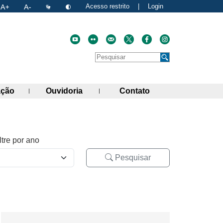
Acesso restrito
|
Login
Faça uma pesquisa no site
Pesquisar
de links)
(abre painel de links)
(abre painel de links)
(abre painel de link
ação
Ouvidoria
Contato
ltre por ano
Pesquisar