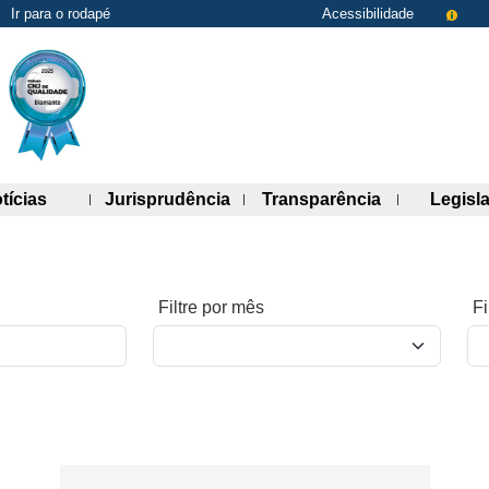
Ir para o rodapé
Acessibilidade
de links)
(abre painel de links)
(abre painel de links)
(abre painel 
tícias
Jurisprudência
Transparência
Legisl
Filtre por mês
Fi