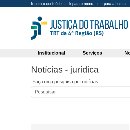
Ir para o conteúdo
Ir para o menu
Ir para a busca
(abre painel de links)
(abre painel 
Institucional
Serviços
No
Notícias - jurídica
Faça uma pesquisa por notícias