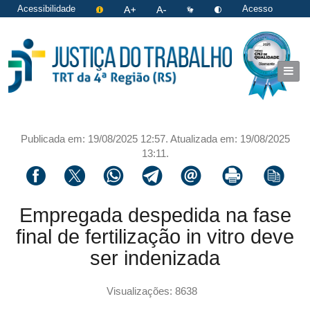
Acessibilidade
Acesso
restrito
|
Login
Publicada em: 19/08/2025 12:57. Atualizada em: 19/08/2025
13:11.
Compartilhar via facebook
Compartilhar via twitter
Compartilhar via whatsapp
Compartilhar via telegram
Compartilhar via email
Imprimir a página 
Copiar li
Empregada despedida na fase
final de fertilização in vitro deve
ser indenizada
Visualizações: 8638